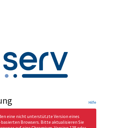
ung
Hilfe
den eine nicht unterstützte Version eines
asierten Browsers. Bitte aktualisieren Sie
rowser auf eine Chromium-Version 138 oder